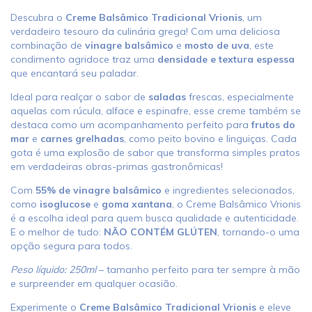
Descubra o
Creme Balsâmico Tradicional Vrionis
, um
verdadeiro tesouro da culinária grega! Com uma deliciosa
combinação de
vinagre balsâmico
e
mosto de uva
, este
condimento agridoce traz uma
densidade e textura espessa
que encantará seu paladar.
Ideal para realçar o sabor de
saladas
frescas, especialmente
aquelas com rúcula, alface e espinafre, esse creme também se
destaca como um acompanhamento perfeito para
frutos do
mar
e
carnes grelhadas
, como peito bovino e linguiças. Cada
gota é uma explosão de sabor que transforma simples pratos
em verdadeiras obras-primas gastronômicas!
Com
55% de vinagre balsâmico
e ingredientes selecionados,
como
isoglucose
e
goma xantana
, o Creme Balsâmico Vrionis
é a escolha ideal para quem busca qualidade e autenticidade.
E o melhor de tudo:
NÃO CONTÉM GLÚTEN
, tornando-o uma
opção segura para todos.
Peso líquido: 250ml
– tamanho perfeito para ter sempre à mão
e surpreender em qualquer ocasião.
Experimente o
Creme Balsâmico Tradicional Vrionis
e eleve