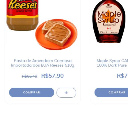
Pasta de Amendoim Cremosa
Maple Syrup CAN
Importada dos EUA Reeses 510g
100% Dark Pure
R$57,90
R$7
R$65,49