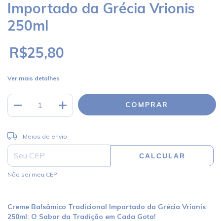
Importado da Grécia Vrionis
250ml
R$25,80
Ver mais detalhes
ALTERAR CEP
Entregas para o CEP:
Meios de envio
CALCULAR
Não sei meu CEP
Creme Balsâmico Tradicional Importado da Grécia Vrionis
250ml: O Sabor da Tradição em Cada Gota!