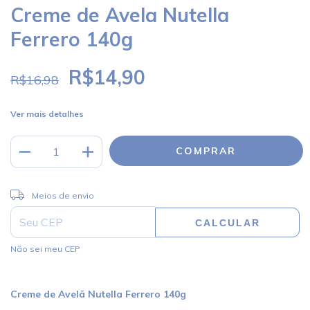
Creme de Avela Nutella
Ferrero 140g
R$14,90
R$16,98
Ver mais detalhes
ALTERAR CEP
Entregas para o CEP:
Meios de envio
CALCULAR
Não sei meu CEP
Creme de Avelã Nutella Ferrero 140g