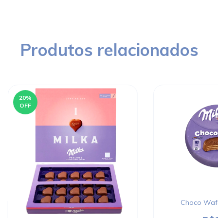
Produtos relacionados
20
%
OFF
Choco Wafe