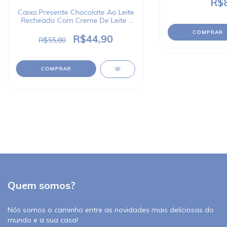
R$8
Caixa Presente Chocolate Ao Leite
Recheado Com Creme De Leite I
LOVE Milka 110g
R$44,90
R$55,80
Quem somos?
Nós somos o caminho entre as novidades mais deliciosas do
mundo e a sua casa!